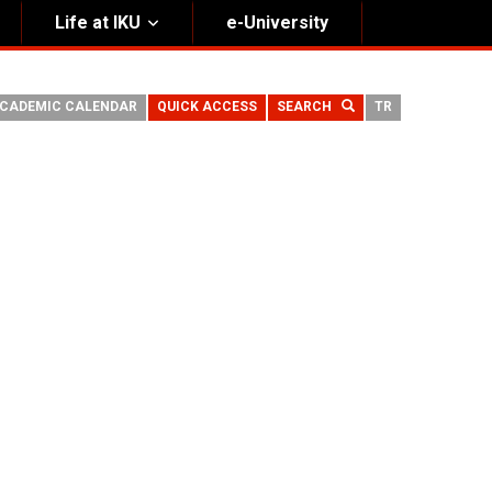
Life at IKU
e-University
CADEMIC CALENDAR
QUICK ACCESS
SEARCH
TR