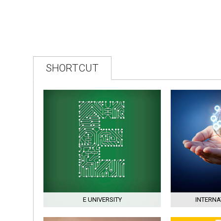
2025–2026 ACADEMIC
YEAR END OF SUMMER
SCHOOL THREE-COURSE
EXAMINATION
SHORTCUT
E UNIVERSITY
INTERNA