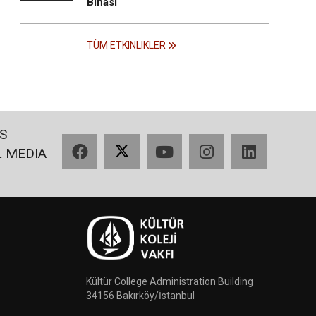
Binası
TÜM ETKINLIKLER
S
Facebook
X
YouTube
Instagram
LinkedIn
L MEDIA
Kültür College Administration Building
34156 Bakırköy/İstanbul