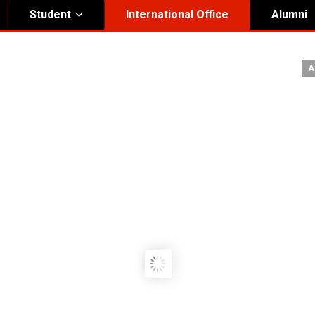
Student
International Office
Alumni
ity Governance
Institutional
A
nding Honorary President
Visual Identity Guıde
rd of Trustees
te