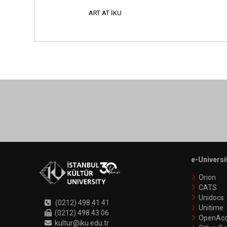
ART AT İKU
e-Universi
Orion
CATS
Unidocs
(0212) 498 41 41
Unitime
(0212) 498 43 06
OpenAcc
kultur@iku.edu.tr