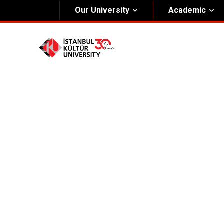
Our University
Academic
About Us
Univers
General Information
The Fou
Kültür Constitution
The Boa
Mission & Vision
Rectora
Kültür Educatıonal Foundatıon (KEV)
Administrative Units