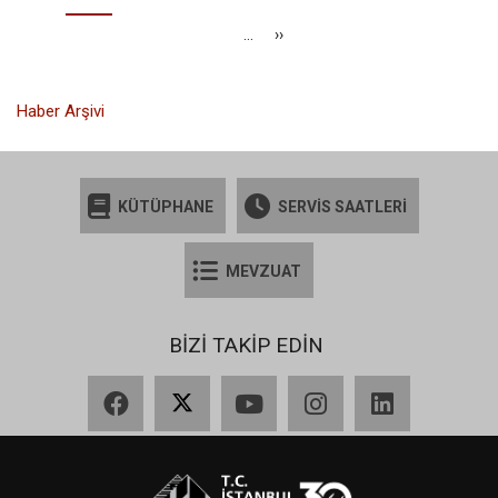
an
kullanılan
…
Sonraki
››
sayfa
sayfa
Haber Arşivi
KÜTÜPHANE
SERVİS SAATLERİ
MEVZUAT
BİZİ TAKİP EDİN
Facebook
X
YouTube
Instagram
LinkedIn