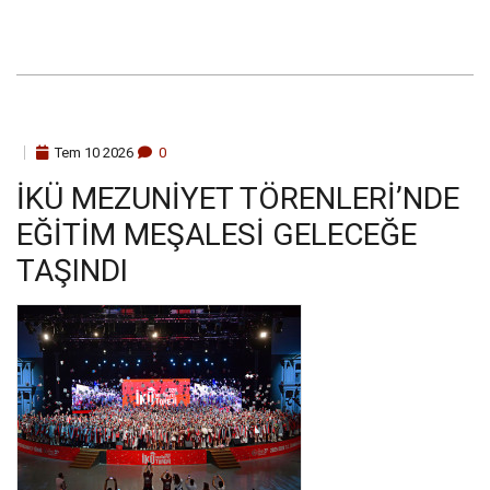
Tem
10
2026
0
İKÜ MEZUNIYET TÖRENLERI’NDE
EĞITIM MEŞALESI GELECEĞE
TAŞINDI