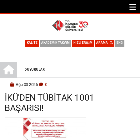
KALİTE
AKADEMİK TAKVİM
HIZLI ERİŞİM
ARAMA
ENG
ANA SAYFA
DUYURULAR
SAYFA
Ağu
03
2026
0
YOLU
İKÜ'DEN TÜBİTAK 1001
BAŞARISI!