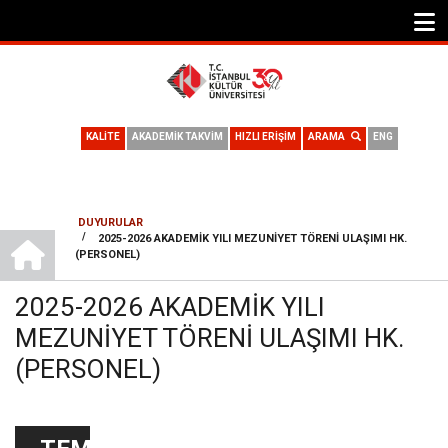
KALİTE
AKADEMİK TAKVİM
HIZLI ERİŞİM
ARAMA
ENG
DUYURULAR
ANA SAYFA
/
2025-2026 AKADEMIK YILI MEZUNIYET TÖRENI ULAŞIMI HK.
SAYFA
(PERSONEL)
YOLU
2025-2026 AKADEMIK YILI
MEZUNIYET TÖRENI ULAŞIMI HK.
(PERSONEL)