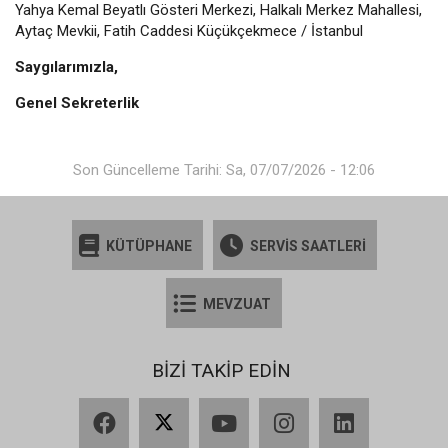
Yahya Kemal Beyatlı Gösteri Merkezi, Halkalı Merkez Mahallesi,
Aytaç Mevkii, Fatih Caddesi Küçükçekmece / İstanbul
Saygılarımızla,
Genel Sekreterlik
Son Güncelleme Tarihi: Sa, 07/07/2026 - 12:06
KÜTÜPHANE
SERVİS SAATLERİ
MEVZUAT
BİZİ TAKİP EDİN
Facebook
X
YouTube
Instagram
LinkedIn