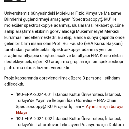
Üniversitemiz bünyesindeki Moleküler Fizik, Kimya ve Malzeme
Bilimlerini güçlendirmeyi amaçlayan “Spectroscopy@IKU” ile
moleküler spektroskopiye adanmış, uluslararası rekabet gücüne
sahip araştırma ekibinin görev alacağı Mükemmeliyet Merkezi
kurulması hedeflenmektedir. Bu ekip, alanda dünya çapında önde
gelen bir bilim insanı olan Prof. Rui Fausto (ERA Kürsü Başkanı)
tarafından yönetilecektir. Spektroskopiye adanmış yeni bir
araştırma altyapısı oluşturulacak ve bu altyapı ERA Kürsü ekibini
destekleyecek, diğer İKÜ araştırma grupları için bir spektroskopi
platformu olarak hizmet verecektir.
Proje kapsamında görevlendirilmek üzere 3 personel istihdam
edilecektir.
‘IKU-ERA-2024-001 İstanbul Kültür Üniversitesi, İstanbul,
Türkiye'de Yayın ve İletişim İdari Görevlisi – ERA-Chair
Spectroscopy@IKU Projesi’ İş İlanı –
Ayrıntılar için buraya
tıklayın.
‘IKU-ERA-2024-002 İstanbul Kültür Üniversitesi, İstanbul,
Türkiye'de Laboratuvar Teknisyeni Pozisyonu için Doktora