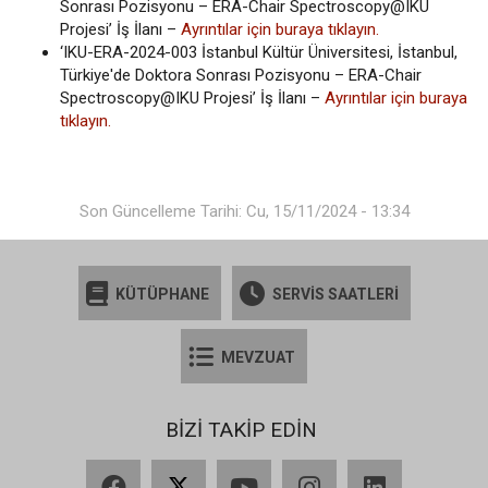
Sonrası Pozisyonu – ERA-Chair Spectroscopy@IKU
Projesi’ İş İlanı –
Ayrıntılar için buraya tıklayın.
‘IKU-ERA-2024-003 İstanbul Kültür Üniversitesi, İstanbul,
Türkiye'de Doktora Sonrası Pozisyonu – ERA-Chair
Spectroscopy@IKU Projesi’ İş İlanı –
Ayrıntılar için buraya
tıklayın.
Son Güncelleme Tarihi: Cu, 15/11/2024 - 13:34
KÜTÜPHANE
SERVİS SAATLERİ
MEVZUAT
BİZİ TAKİP EDİN
Facebook
X
YouTube
Instagram
LinkedIn