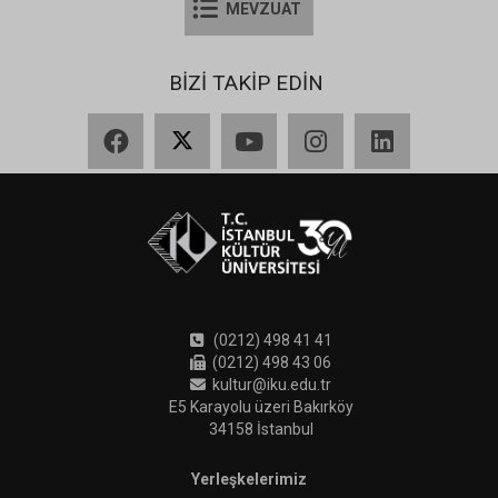
MEVZUAT
BİZİ TAKİP EDİN
Facebook
X
YouTube
Instagram
LinkedIn
(0212) 498 41 41
(0212) 498 43 06
kultur@iku.edu.tr
E5 Karayolu üzeri Bakırköy
34158 İstanbul
Yerleşkelerimiz