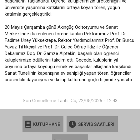
başarılarını taçlandırdı. Öğrenci kulüplerimizin üretkenliğini ve
üniversite yaşamına katkılarını ortaya koyan tören, yoğun
katılımla gerçekleştirildi.
20 Mayıs Çarşamba günü Akıngüç Oditoryumu ve Sanat
Merkezi’nde düzenlenen törene katılan Rektörümüz Prof. Dr.
Fadime Üney Yüksektepe, Rektör Yardımcılarımız Prof. Dr. Burcu
Yavuz Tiftikçigil ve Prof. Dr. Gülce Öğrüç Ildız ile Öğrenci
Dekanımız Doç. Dr. Gamze Alptekin, başarılı olan öğrenci
kulüplerimize ödüllerini takdim etti. Gecede, kulüplerin yıl
boyunca ortaya koyduğu emek ve başarılar alkışlarla karşılandı.
Sanat Tüneli’nin kapanışına ev sahipliği yapan tören, öğrenciler
arasındaki dayanışma ve kulüp kültürünü güçlü biçimde yansıttı.
Son Güncelleme Tarihi: Cu, 22/05/2026 - 12:43
KÜTÜPHANE
SERVİS SAATLERİ