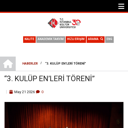
KALİTE
AKADEMİK TAKVİM
HIZLI ERİŞİM
ARAMA
ENG
ANA SAYFA
/
HABERLER
“3. KULÜP EN’LERI TÖRENI”
SAYFA
“3. KULÜP EN’LERI TÖRENI”
YOLU
May
21
2026
0